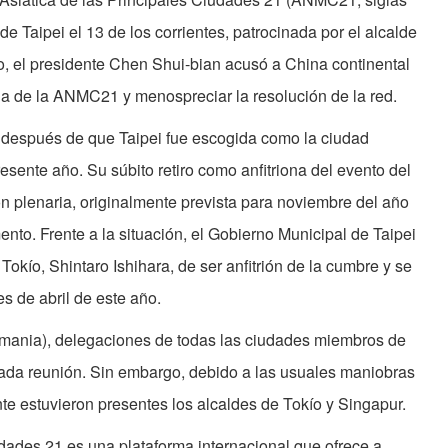
de Taipei el 13 de los corrientes, patrocinada por el alcalde
o, el presidente Chen Shui-bian acusó a China continental
ia de la ANMC21 y menospreciar la resolución de la red.
o después de que Taipei fue escogida como la ciudad
resente año. Su súbito retiro como anfitriona del evento del
n plenaria, originalmente prevista para noviembre del año
to. Frente a la situación, el Gobierno Municipal de Taipei
okío, Shintaro Ishihara, de ser anfitrión de la cumbre y se
s de abril de este año.
ania), delegaciones de todas las ciudades miembros de
ada reunión. Sin embargo, debido a las usuales maniobras
nte estuvieron presentes los alcaldes de Tokío y Singapur.
dades 21 es una plataforma internacional que ofrece a