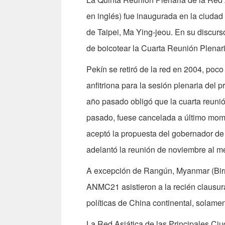
en inglés) fue inaugurada en la ciudad 
de Taipei, Ma Ying-jeou. En su discurs
de boicotear la Cuarta Reunión Plenar
Pekín se retiró de la red en 2004, poc
anfitriona para la sesión plenaria del p
año pasado obligó que la cuarta reunió
pasado, fuese cancelada a último momen
aceptó la propuesta del gobernador de T
adelantó la reunión de noviembre al me
A excepción de Rangún, Myanmar (Birm
ANMC21 asistieron a la recién clausur
políticas de China continental, solame
La Red Asiática de las Principales Ciu