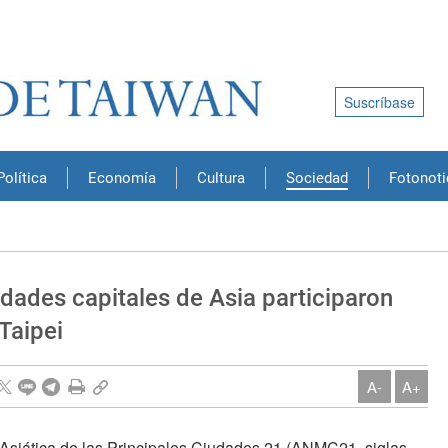
Suscríbase
Política
Economía
Cultura
Sociedad
Fotonoti
dades capitales de Asia participaron
Taipei
A-
A+
Asiática de las Principales Ciudades 21 (ANMC21, siglas