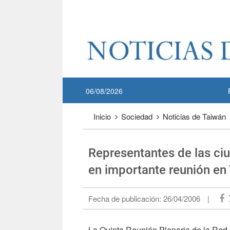
Pase a contenido principal
:::
06/08/2026
:::
Inicio
Sociedad
Noticias de Taiwán
Representantes de las ciu
en importante reunión en 
Fecha de publicación:
26/04/2006
|
La Quinta Reunión Plenaria de la Red 