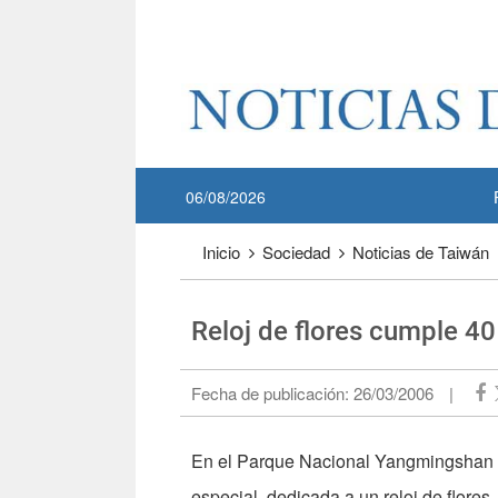
Pase a contenido principal
:::
06/08/2026
:::
Inicio
Sociedad
Noticias de Taiwán
Reloj de flores cumple 4
Fecha de publicación:
26/03/2006
|
En el Parque Nacional Yangmingshan 
especial, dedicada a un reloj de flores