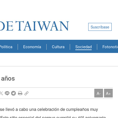
Suscríbase
Política
Economía
Cultura
Sociedad
Fotonoti
0 años
A-
A+
se llevó a cabo una celebración de cumpleaños muy
. Este sitio especial del parque cumplió su 40º aniversario