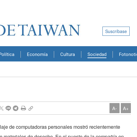
Suscríbase
Política
Economía
Cultura
Sociedad
Fotonoti
A-
A+
claje de computadoras personales mostró recientemente
e materiales de desecho. En el puesto de la compañía en