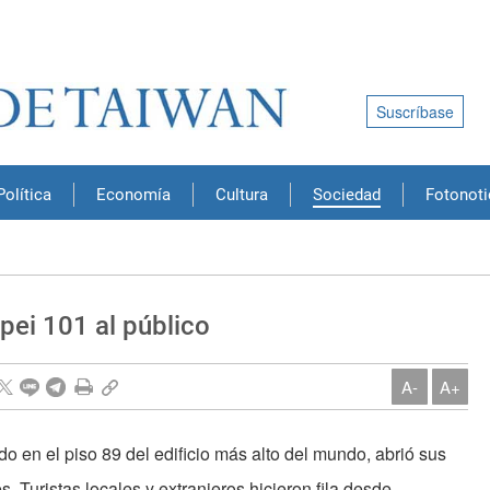
Suscríbase
Política
Economía
Cultura
Sociedad
Fotonoti
pei 101 al público
A-
A+
ado en el piso 89 del edificio más alto del mundo, abrió sus
es. Turistas locales y extranjeros hicieron fila desde