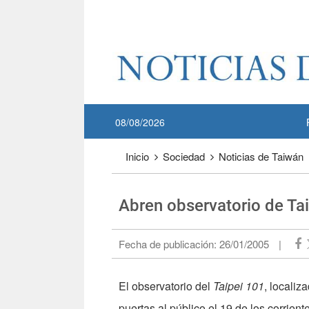
Pase a contenido principal
:::
08/08/2026
:::
Inicio
Sociedad
Noticias de Taiwán
Abren observatorio de Tai
Fecha de publicación:
26/01/2005
|
El observatorio del
Taipei 101
, localiz
puertas al público el 19 de los corrient