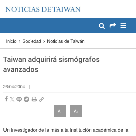
:::
Pase a contenido principal
:::
Inicio
Sociedad
Noticias de Taiwán
Taiwan adquirirá sismógrafos
avanzados
26/04/2004
|
A-
A+
U
n investigador de la más alta institución académica de la