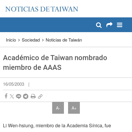
:::
Pase a contenido principal
:::
Inicio
Sociedad
Noticias de Taiwán
Académico de Taiwan nombrado
miembro de AAAS
16/05/2003
|
A-
A+
Li Wen-hsiung, miembro de la Academia Sínica, fue