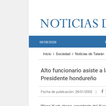
Pase a contenido principal
:::
06/08/2026
:::
Inicio
Sociedad
Noticias de Taiwán
Alto funcionario asiste a 
Presidente hondureño
Fecha de publicación:
26/01/2002
|
Weng Yueh-sheng, presidente del Yuan 