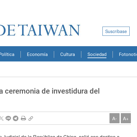
Suscríbase
Política
Economía
Cultura
Sociedad
Fotonoti
la ceremonia de investidura del
A-
A+
Judicial de la República de China, salió con destino a