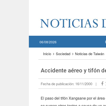
Pase a contenido principal
:::
06/08/2026
:::
Inicio
Sociedad
Noticias de Taiwán
Accidente aéreo y tifón 
Fecha de publicación:
16/11/2000
|
El paso del tifón Xangsane por el área
se suman otros tantos a causa de un a