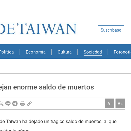
Suscríbase
Política
Economía
Cultura
Sociedad
Fotonoti
dejan enorme saldo de muertos
A-
A+
 de Taiwan ha dejado un trágico saldo de muertos, al que
ccidente aéreo.