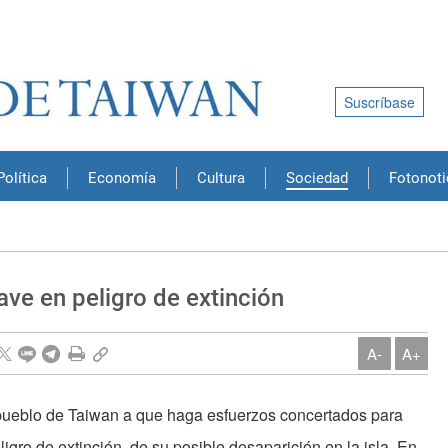
Suscríbase
Política
Economía
Cultura
Sociedad
Fotonoti
ave en peligro de extinción
A-
A+
 pueblo de Taiwan a que haga esfuerzos concertados para
eligro de extinción, de su posible desaparición en la isla. En