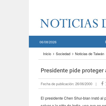
Pase a contenido principal
:::
06/08/2026
:::
Inicio
Sociedad
Noticias de Taiwán
Presidente pide proteger 
Fecha de publicación:
26/06/2000
|
El presidente Chen Shui-bian instó al
salvar a la pitta de India, una ave en p