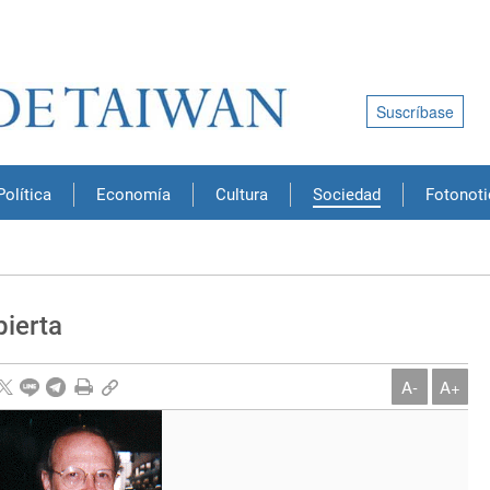
Suscríbase
Política
Economía
Cultura
Sociedad
Fotonoti
bierta
A-
A+