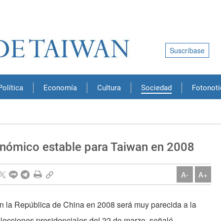
Suscríbase
Política
Economía
Cultura
Sociedad
Fotonoti
onómico estable para Taiwan en 2008
A-
A+
n la República de China en 2008 será muy parecida a la
lecciones presidenciales del 22 de marzo, señaló