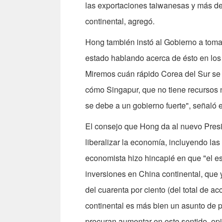
las exportaciones taiwanesas y más del
continental, agregó.
Hong también instó al Gobierno a tom
estado hablando acerca de ésto en los
Miremos cuán rápido Corea del Sur se r
cómo Singapur, que no tiene recursos n
se debe a un gobierno fuerte", señaló 
El consejo que Hong da al nuevo Presi
liberalizar la economía, incluyendo las
economista hizo hincapié en que "el es
inversiones en China continental, que y
del cuarenta por ciento (del total de 
continental es más bien un asunto de
procuran aumentar en este sentido, op