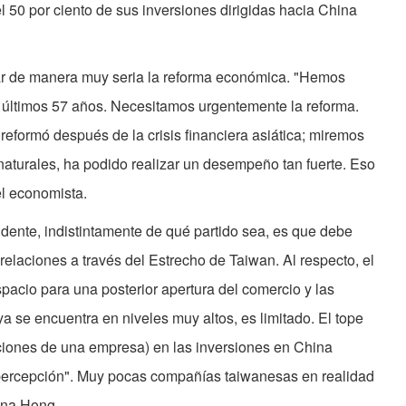
 50 por ciento de sus inversiones dirigidas hacia China
ar de manera muy seria la reforma económica. "Hemos
 últimos 57 años. Necesitamos urgentemente la reforma.
eformó después de la crisis financiera asiática; miremos
aturales, ha podido realizar un desempeño tan fuerte. Eso
el economista.
dente, indistintamente de qué partido sea, es que debe
 relaciones a través del Estrecho de Taiwan. Al respecto, el
pacio para una posterior apertura del comercio y las
a se encuentra en niveles muy altos, es limitado. El tope
acciones de una empresa) en las inversiones en China
 percepción". Muy pocas compañías taiwanesas en realidad
ina Hong.