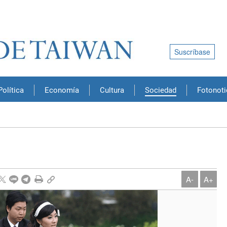
Suscríbase
Política
Economía
Cultura
Sociedad
Fotonoti
A-
A+