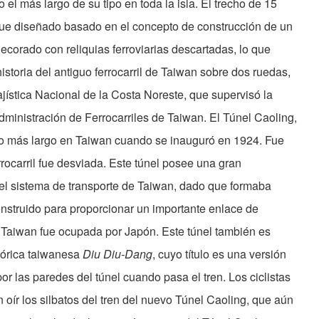
o el más largo de su tipo en toda la isla. El trecho de 15
l fue diseñado basado en el concepto de construcción de un
decorado con reliquias ferroviarias descartadas, lo que
historia del antiguo ferrocarril de Taiwan sobre dos ruedas,
jística Nacional de la Costa Noreste, que supervisó la
dministración de Ferrocarriles de Taiwan. El Túnel Caoling,
iario más largo en Taiwan cuando se inauguró en 1924. Fue
rocarril fue desviada. Este túnel posee una gran
 del sistema de transporte de Taiwan, dado que formaba
onstruido para proporcionar un importante enlace de
o Taiwan fue ocupada por Japón. Este túnel también es
lórica taiwanesa
Diu Diu-Dang
, cuyo título es una versión
por las paredes del túnel cuando pasa el tren. Los ciclistas
 oír los silbatos del tren del nuevo Túnel Caoling, que aún