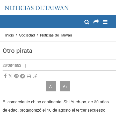
:::
Pase a contenido principal
:::
Inicio
Sociedad
Noticias de Taiwán
Otro pirata
26/08/1993
|
A-
A+
El comerciante chino continental Shi Yueh­-po, de 30 años
de edad, protagonizó el 10 de agosto el ter­cer secuestro