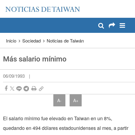
:::
Pase a contenido principal
:::
Inicio
Sociedad
Noticias de Taiwán
Más salario mínimo
06/09/1993
|
A-
A+
El salario mínimo fue ele­vado en Taiwan en un 8%,
quedando en 494 dólares estadounidenses al mes, a partir