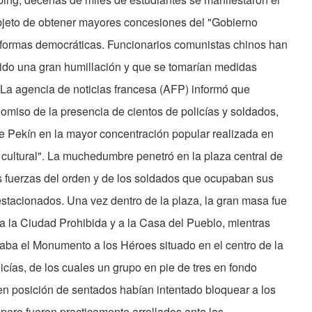
bjeto de obtener mayores concesiones del "Go­bierno
reformas democráticas. Funcionarios comunistas chinos han
rido una gran humillación y que se tomarían medidas
La agencia de noticias fran­cesa (AFP) informó que
miso de la presen­cia de cientos de policías y sol­dados,
e Pekín en la mayor concentración popular realizada en
 cultural". La muchedumbre penetró en la plaza central de
s fuerzas del orden y de los sol­dados que ocupaban sus
 estacionados. Una vez dentro de la plaza, la gran masa fue
 la Ciudad Prohibida y a la Casa del Pueblo, mientras
aba el Monumento a los Héroes situado en el centro de la
cías, de los cuales un grupo en pie de tres en fondo
 en posición de sentados habían intentado bloquear a los
 pero fueron practicamente arrollados ante las