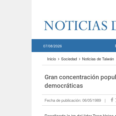
Pase a contenido principal
:::
07/08/2026
:::
Inicio
Sociedad
Noticias de Taiwán
Gran concentración popul
democráticas
Fecha de publicación:
06/05/1989
|
Desafiando la ira del lider Teng Hsiao-