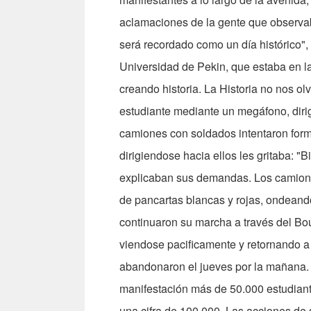
aclamaciones de la gente que observaba
será recordado como un día histórico",
Universidad de Pekin, que estaba en l
creando histo­ria. La Historia no nos ol
estudiante mediante un megáfono, diri­
camiones con sol­dados intentaron form
dirigiendose hacia ellos les gritaba: "B
explicaban sus demandas. Los camiones
de pancartas blancas y rojas, ondeando
con­tinuaron su marcha a través del Bo
viendose pacificamente y retor­nando a 
abandonaron el jueves por la mañana. 
manifestación más de 50.000 estudiant
una cifra de 100.000. Las acciones de 