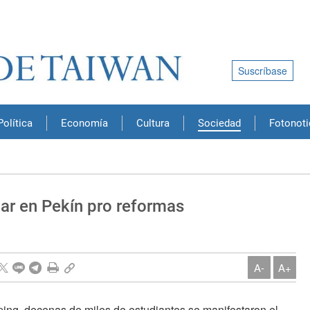
Suscríbase
Política
Economía
Cultura
Sociedad
Fotonoti
ar en Pekín pro reformas
A-
A+
ping, decenas de miles de estudiantes se manifes­taron el