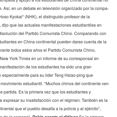
. Así, en un debate en tele­visión organizado por la compa­
Hoso Kyokai" (NHK), el distinguido profesor de la
dijo que las actuales manifestaciones estudiantiles en
 disolución del Par­tido Comunista Chino. Comparando con
studiantes en China continental pueden darse cuenta de la
durante todos estos años el Partido Comunista Chino,
el New York Times en un informe de su corresponsal en
 manifes­tación de los estudiantes ha sido una gran
y especial­mente para su lider Teng Hsiao­-ping que
movimiento estudiantil. "Muchos chinos del conti­nente ven
partida. Es la primera vez que los estudiantes y
 expresar su insatis­facción con el régimen. Tam­bién es la
inental que el pueblo desafía a la policía y al ejército",
en de la semana".
Pekín acepta el diálogo
En la primera