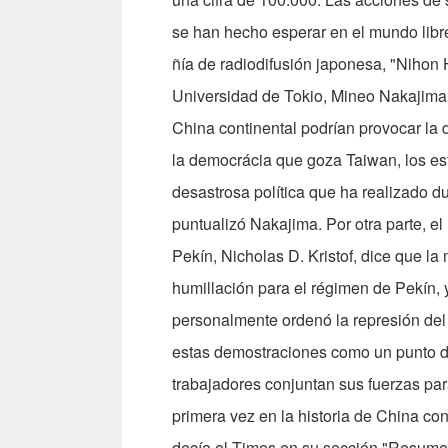
se han hecho esperar en el mundo libre
ñía de radiodifusión japonesa, "Nihon 
Universidad de Tokio, Mineo Nakajima, 
China continental podrían provocar la
la demo­crácia que goza Taiwan, los e
de­sastrosa política que ha reali­zado 
puntualizó Nakajima. Por otra parte, 
Pekín, Nicholas D. Kristof, dice que la
humillación para el régimen de Pekín, 
personalmente ordenó la represión del 
estas demostraciones como un punto de 
trabajadores conjuntan sus fuerzas para
primera vez en la historia de China cont
decía el Times en su sección "Resum