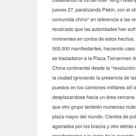
jueves 27, paralizando Pekín, con el o
comunista chino" en re­ferencia a las 
recalcado que las autoridades han suf
inminentes en contra de estos hechos. 
500.000 manifestantes, ha­ciendo caso o
se trasladaron a la Plaza Tienanmen d
China continental desde la "revolución
la ciudad ignorando la presencia de la
puestos en los camiones militares allí
desplazandose hacia un área cercana a
que otro grupo también nume­roso rode
plaza mayor del mundo. Cientos de poli
agarrados por los brazos y otro detrás
manifestantes a lo largo de la avenida,