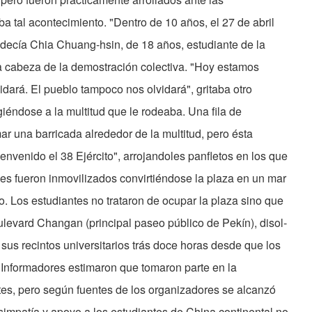
 tal acontecimiento. "Dentro de 10 años, el 27 de abril
 decía Chia Chuang-hsin, de 18 años, estudiante de la
a cabeza de la demostración colectiva. "Hoy estamos
vidará. El pueblo tampoco nos olvi­dará", gritaba otro
giéndose a la multitud que le rodeaba. Una fila de
ar una barricada alrededor de la multitud, pero ésta
ienvenido el 38 Ejército", arrojandoles panfletos en los que
 fueron inmovilizados convir­tiéndose la plaza en un mar
. Los estudiantes no trataron de ocupar la plaza sino que
ulevard Changan (principal paseo público de Pekín), disol­
sus recintos universita­rios trás doce horas desde que los
Informadores estimaron que tomaron parte en la
es, pero según fuentes de los orga­nizadores se alcanzó
simpatía y apoyo a los estudiantes de China continental no