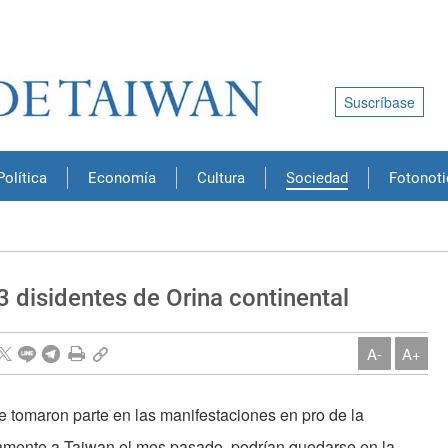
Suscríbase
Política
Economía
Cultura
Sociedad
Fotonoti
 3 disidentes de Orina continental
A-
A+
ue tomaron parte en las manifestaciones en pro de la
amente a Taiwan el mes pasado, podrían quedarse en la