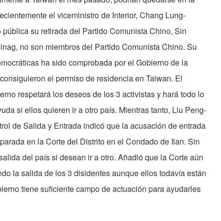
recientemente el viceministro de Interior, Chang Lung-
 pública su retirada del Partido Comunista Chino, Sin
ag, no son miembros del Partido Comunista Chino. Su
emocráticas ha sido comprobada por el Gobierno de la
consiguieron el permiso de residencia en Taiwan. El
ierno respetará los deseos de los 3 activistas y hará todo lo
uda si ellos quieren ir a otro país. Mientras tanto, Liu Peng-
trol de Salida y Entrada indicó que la acusación de entrada
eparada en la Corte del Distrito en el Condado de Ilan. Sin
alida del país si desean ir a otro. Añadió que la Corte aún
o la salida de los 3 disidentes aunque ellos todavía están
bierno tiene suficiente campo de actuación para ayudarles