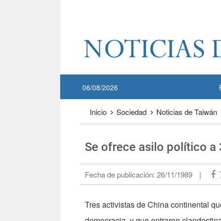
Pase a contenido principal
:::
06/08/2026
:::
Inicio
Sociedad
Noticias de Taiwán
Se ofrece asilo político a
Fecha de publicación:
26/11/1989
|
Tres activistas de China continental q
democracia, y que entraron clandestin