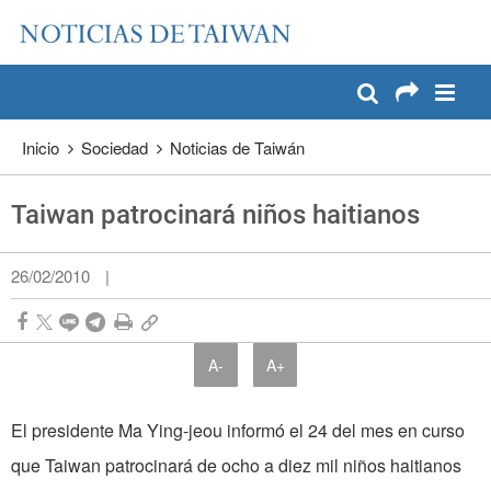
:::
Pase a contenido principal
:::
Inicio
Sociedad
Noticias de Taiwán
Taiwan patrocinará niños haitianos
26/02/2010
|
A-
A+
El presidente Ma Ying-jeou informó el 24
del
mes en curso
que
Taiwan
patrocinará de ocho a diez mil niños haitianos