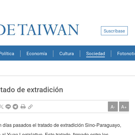
Suscríbase
Política
Economía
Cultura
Sociedad
Fotonoti
tado de extradición
A-
A+
n días pasados el tratado de extradición Sino-Paraguayo,
 al Yuan Legislativo. Este tratado, firmado entre los