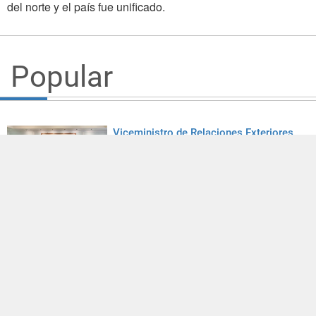
del norte y el país fue unificado.
Popular
Viceministro de Relaciones Exteriores
agasaja con un almuerzo a ministro de
Estado de Belice
30/07/2026
El ministro de Relaciones Exteriores Lin
inaugura la Oficina Comercial para
América Latina y el Caribe
27/07/2026
Taiwán comparte su experiencia en el