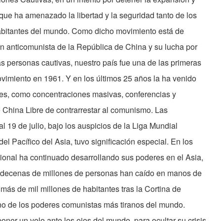
ue ha amenazado la libertad y la seguridad tanto de los
abitantes del mundo. Como dicho movimiento está de
ón anticomunista de la República de China y su lucha por
 las personas cautivas, nuestro país fue una de las primeras
vimiento en 1961. Y en los últimos 25 años la ha venido
es, como concentraciones masivas, conferencias y
 China Libre de contrarrestar al comunismo. Las
 19 de julio, bajo los auspicios de la Liga Mundial
el Pacífico del Asia, tuvo significación especial. En los
ional ha continuado desarrollando sus poderes en el Asia,
 y decenas de millones de personas han caído en manos de
más de mil millones de habitantes tras la Cortina de
no de los poderes comunistas más tiranos del mundo.
ner un velo ante los ojos del mundo, para ocultar su crisis