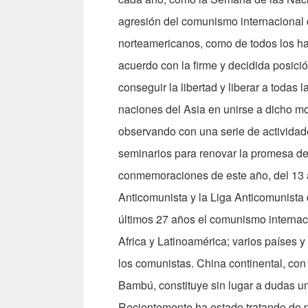
agresión del comunismo internacional q
norteamericanos, como de todos los h
acuerdo con la firme y decidida posici
conseguir la libertad y liberar a todas
naciones del Asia en unirse a dicho mo
observando con una serie de actividad
seminarios para renovar la promesa de
conmemoraciones de este año, del 13 al
Anticomunista y la Liga Anticomunista d
últimos 27 años el comunismo internac
Africa y Latinoamérica; varios países
los comunistas. China continental, con 
Bambú, constituye sin lugar a dudas u
Recientemente ha estado tratando de po