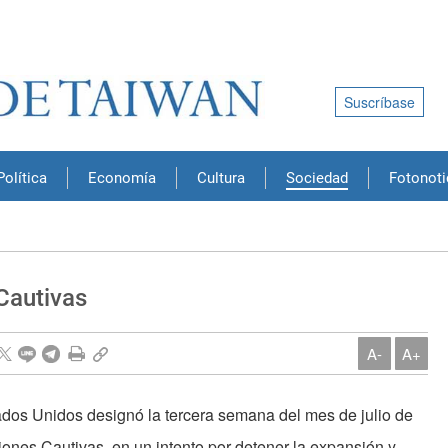
Suscríbase
Política
Economía
Cultura
Sociedad
Fotonoti
Cautivas
A-
A+
ados Unidos designó la tercera semana del mes de julio de
nes Cautivas, en un intento por detener la expansión y