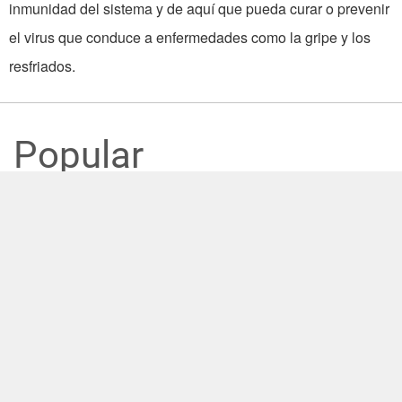
inmunidad del sistema y de aquí que pueda curar o prevenir
el virus que conduce a enfermedades como la gripe y los
resfriados.
Popular
Viceministro de Relaciones Exteriores
agasaja con un almuerzo a ministro de
Estado de Belice
30/07/2026
El ministro de Relaciones Exteriores Lin
inaugura la Oficina Comercial para
América Latina y el Caribe
27/07/2026