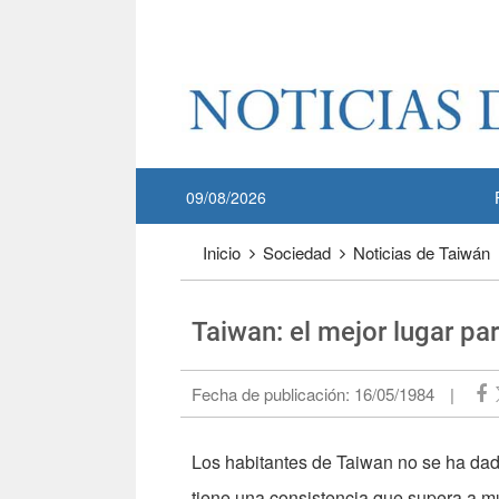
Pase a contenido principal
:::
09/08/2026
:::
Inicio
Sociedad
Noticias de Taiwán
Taiwan: el mejor lugar par
Fecha de publicación:
16/05/1984
|
Los habitantes de Taiwan no se ha dado
tiene una consistencia que supera a 