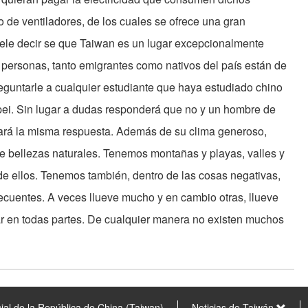
 de ventiladores, de los cuales se ofrece una gran
uele decir se que Taiwan es un lugar excepcionalmente
 personas, tanto emigrantes como nativos del país están de
reguntarle a cualquier estudiante que haya estudiado chino
ipei. Sin lugar a dudas responderá que no y un hombre de
ará la misma respuesta. Además de su clima generoso,
 bellezas naturales. Tenemos montañas y playas, valles y
de ellos. Tenemos también, dentro de las cosas negativas,
recuentes. A veces llueve mucho y en cambio otras, llueve
r en todas partes. De cualquier manera no existen muchos
ial de la República de China (Taiwan)
Noticias de Taiwán