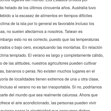
ás helado de los últimos cincuenta años. Australia tuvo
debido a la escasez de alimentos en tiempos difíciles
clima de la isla por lo general es favorable.Incluso los
nas, no suelen afectarnos a nosotros. Taiwan es
embargo esto no es correcto, puesto que las temperaturas
rados o bajo cero, exceptuando las montañas. En relación
 clima templado. El verano es largo y completamente cálido,
 de las altitudes, nuestros agricultores pueden cultivar
nas, bananos o peras. No existen muchos lugares en el
ría de localidades tienen extremos de una u otra clase,
Incluso el verano no es tan insoportable. Si no, podríamos
a parte del mundo que sea realmente calurosa. Ahora que
ofrece el aire acondicionado, las personas pueden vivir
quieran pagar la electricidad que consumen dichos