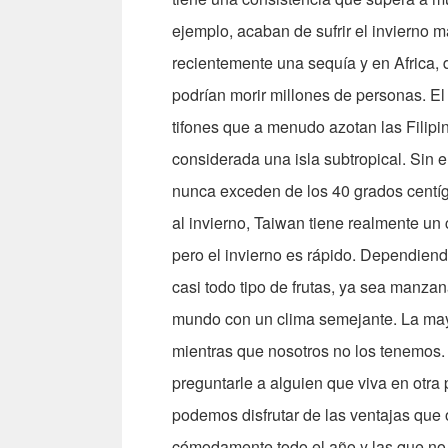
ejemplo, acaban de sufrir el invierno m
recientemente una sequía y en Africa, 
podrían morir millones de personas. El 
tifones que a menudo azotan las Filipi
considerada una isla subtropical. Sin 
nunca exceden de los 40 grados centíg
al invierno, Taiwan tiene realmente un
pero el invierno es rápido. Dependiendo
casi todo tipo de frutas, ya sea manza
mundo con un clima semejante. La mayo
mientras que nosotros no los tenemos. 
preguntarle a alguien que viva en otr
podemos disfrutar de las ventajas que 
cómodamente todo el año y las que no 