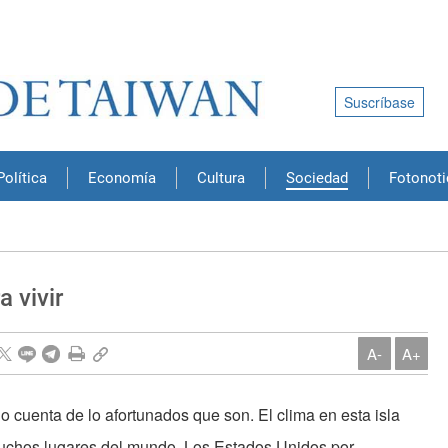
Suscríbase
Política
Economía
Cultura
Sociedad
Fotonoti
a vivir
A-
A+
 cuenta de lo afortunados que son. El clima en esta isla
muchos lugares del mundo. Los Estados Unidos por