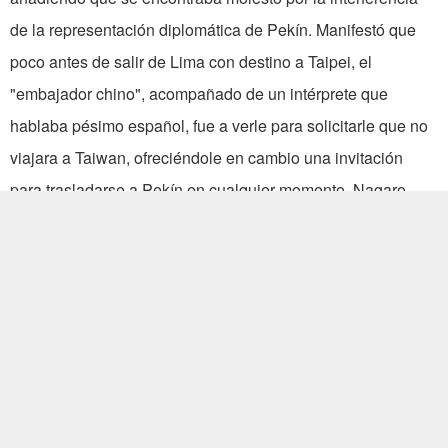
de la representación diplomática de Pekín. Manifestó que
poco antes de salir de Lima con destino a Taipei, el
"embajador chino", acompañado de un intérprete que
hablaba pésimo español, fue a verle para solicitarle que no
viajara a Taiwan, ofreciéndole en cambio una invitación
para trasladarse a Pekín en cualquier momento. Nagaro
expresó que rechazó tal propuesta por la sencilla razón de
que siempre ha sido y continúa siendo enemigo del
comunismo.
Al preguntársele su opinión sobre la República de China,
comentó que se sentía muy impresionado por el excelente
servicio de la compañía China Airlines, la limpieza de la
ciudad de Taipei, la permanente sonrisa del pueblo y su