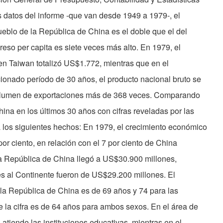
 datos del informe -que van desde 1949 a 1979-, el
ueblo de la República de China es el doble que el del
reso per capita es siete veces más alto. En 1979, el
en Taiwan totalizó US$1.772, mientras que en el
onado período de 30 años, el producto nacional bruto se
volumen de exportaciones más de 368 veces. Comparando
hina en los últimos 30 años con cifras reveladas por las
a los siguientes hechos: En 1979, el crecimiento económico
or ciento, en relación con el 7 por ciento de China
la República de China llegó a US$30.900 millones,
es al Continente fueron de US$29.200 millones. El
la República de China es de 69 años y 74 para las
e la cifra es de 64 años para ambos sexos. En el área de
 atiende las instituciones educativas, mientras en el