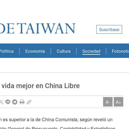
Suscríbase
Política
Economía
Cultura
Sociedad
Fotonoti
 vida mejor en China Libre
A-
A+
n es superior a la de China Comunista, según reveló un
cción General de Presupuesto, Contabilidad y Estadísticas