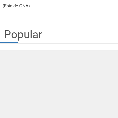
(Foto de CNA)
Popular
Viceministro de Relaciones Exteriores
agasaja con un almuerzo a ministro de
Estado de Belice
30/07/2026
El ministro de Relaciones Exteriores Lin
inaugura la Oficina Comercial para
América Latina y el Caribe
27/07/2026