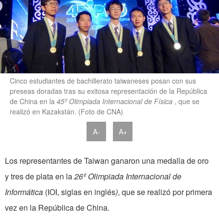
Cinco estudiantes de bachillerato taiwaneses posan con sus
preseas doradas tras su exitosa representación de la República
de China en la
45º Olimpiada Internacional de Física
, que se
realizó en Kazakstán. (Foto de CNA)
A-
A+
Los representantes de Taiwan ganaron una medalla de oro
y tres de plata en la
26º Olimpiada Internacional de
Informática
(IOI, siglas en inglés
)
, que se realizó por primera
vez en la República de China.