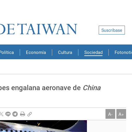
Suscríbase
Política
Economía
Cultura
Sociedad
Fotonoti
ubes engalana aeronave de
China
A-
A+