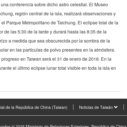
á una conferencia sobre dicho astro celestial. El Museo
hung, región central de la isla, realizará observaciones y
el Parque Metropolitano de Taichung. El eclipse total de la
de las 5:30 de la tarde y durará hasta las 8:35 de la
brizo a medida que sea obscurecida por la sombra de la
 solar en las partículas de polvo presentes en la atmósfera.
en progreso en Taiwan será el 31 de enero de 2018. En la
ante el último eclipse lunar total visible en toda la isla en
ial de la República de China (Taiwan)
Noticias de Taiwán
vados ® 2026 Ministerio de Relaciones Exteriores, República de China