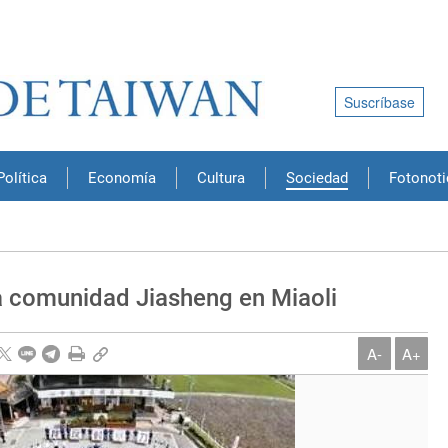
Suscríbase
Política
Economía
Cultura
Sociedad
Fotonoti
 comunidad Jiasheng en Miaoli
A-
A+