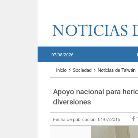
Pase a contenido principal
:::
07/08/2026
:::
Inicio
Sociedad
Noticias de Taiwán
Apoyo nacional para herid
diversiones
Fecha de publicación:
01/07/2015
|