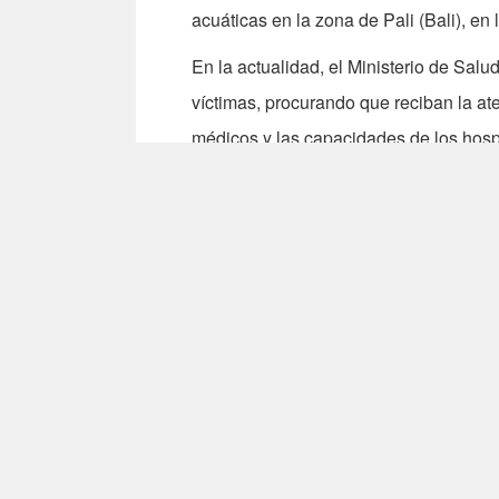
acuáticas en la zona de Pali (Bali), en
En la actualidad, el Ministerio de Sal
víctimas, procurando que reciban la ate
médicos y las capacidades de los hospi
El primer ministro Mao Chi-kuo reveló q
piel artificial para cubrir las quemadu
inventario de medicinas anti-inflamatori
El Ministerio de Salud y Bienestar est
estadounidenses para los equipos, per
tratamiento de quemaduras en Taiwan, 
Por otro lado, las donaciones han conti
pavoroso incendio ocurrido en el
Formo