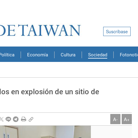
Suscríbase
Política
Economía
Cultura
Sociedad
Fotonoti
os en explosión de un sitio de
A-
A+