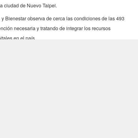
 la ciudad de Nuevo Taipei.
ud y Bienestar observa de cerca las condiciones de las 493
nción necesaria y tratando de integrar los recursos
tales en el país.
ue el citado ministerio está procurando la adquisición de
ras de las víctimas. También indicó que existe un amplio
as en el país.
ima que se necesitará por los menos 6,5 millones de dólares
sonal y materiales que se requieren para el mayor
desde el terremoto de Jiji en 1999.
nuado llegando con el fin de asistir a las víctimas del
sa Fun Coast Water Park
.