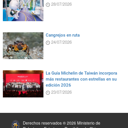
28/07/2026
Cangrejos en ruta
24/07/2026
La Guía Michelin de Taiwán incorpora
más restaurantes con estrellas en su
edición 2026
23/07/2026
:::
Derechos reservados ® 2026 Ministerio de