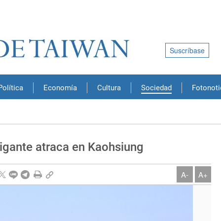
Suscríbase
Política
Economía
Cultura
Sociedad
Fotonoti
igante atraca en Kaohsiung
A-
A+