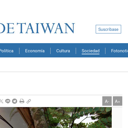
Suscríbase
Política
Economía
Cultura
Sociedad
Fotonoti
A-
A+