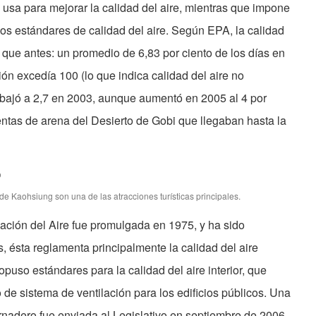
o usa para mejorar la calidad del aire, mientras que impone
los estándares de calidad del aire. Según EPA, la calidad
 que antes: un promedio de 6,83 por ciento de los días en
ón excedía 100 (lo que indica calidad del aire no
e bajó a 2,7 en 2003, aunque aumentó en 2005 al 4 por
entas de arena del Desierto de Gobi que llegaban hasta la
de Kaohsiung son una de las atracciones turísticas principales.
ción del Aire fue promulgada en 1975, y ha sido
ésta reglamenta principalmente la calidad del aire
puso estándares para la calidad del aire interior, que
 de sistema de ventilación para los edificios públicos. Una
rnadero fue enviada al Legislativo en septiembre de 2006