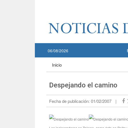
Pase a contenido principal
:::
06/08/2026
:::
Inicio
Despejando el camino
Fecha de publicación:
01/02/2007
|
Los incineradores en Taiwan, como éste en Peitou, e