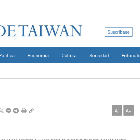
Suscríbase
Política
Economía
Cultura
Sociedad
Fotonoti
A-
A+
n Taipei, eliminan el 80 por ciento de la basura de la isla. Los residentes