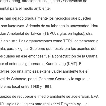
orge Cheng, director del Instituto de Observación de
ental para el medio ambiente.
ses han dejado gradualmente los negocios que pueden
son lucrativos. Además de su labor en la universidad, Hsu
ión Ambiental de Taiwan (TEPU, siglas en inglés), otra
da en 1987. Las organizaciones como TEPU comenzaron a
a, para exigir al Gobierno que resolviera los asuntos del
os cuales en ese entonces fue la construcción de la Cuarta
por el entonces gobernante Kuomintang (KMT). El
 civiles por una limpieza extensiva del ambiente fue el
el de Gabinete, por el Gobierno Central y la siguiente
obierno local entre 1988 y 1991.
fuerzos de recuperar el medio ambiente se aceleraron. EPA
MOI, siglas en inglés) para realizar el Proyecto Aguila