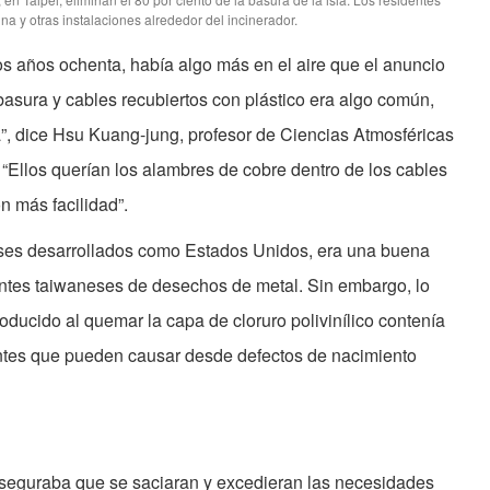
na y otras instalaciones alrededor del incinerador.
os años ochenta, había algo más en el aire que el anuncio
asura y cables recubiertos con plástico era algo común,
la”, dice Hsu Kuang-jung, profesor de Ciencias Atmosféricas
“Ellos querían los alambres de cobre dentro de los cables
n más facilidad”.
íses desarrollados como Estados Unidos, era una buena
ntes taiwaneses de desechos de metal. Sin embargo, lo
roducido al quemar la capa de cloruro polivinílico contenía
antes que pueden causar desde defectos de nacimiento
seguraba que se saciaran y excedieran las necesidades