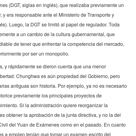
es (DGT, siglas en inglés), que realizaba previamente un
 y era responsable ante el Ministerio de Transporte y
s). Luego, la DGT se limitó al papel de regulador. Toda
blemente a un cambio de la cultura gubernamental, que
idiable de tener que enfrentar la competencia del mercado,
teriormente por ser un monopolio.
a, y rápidamente se dieron cuenta que una menor
libertad. Chunghwa es aún propiedad del Gobierno, pero
rias antiguas son historia. Por ejemplo, ya no es necesario
utorice previamente los principales proyectos de
imiento. Si la administración quiere reorganizar la
s obtener la aprobación de la junta directiva, y no la del
o Civil del Yuan de Exámenes como en el pasado. En cuanto
tes a empleo tenían que tomar un examen escrito del