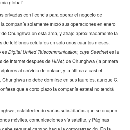
mía global”.
 privadas con licencia para operar el negocio de
 la compañía solamente inició sus operaciones en enero
r de Chunghwa en esta área, y atrajo aproximadamente la
es de teléfonos celulares en sólo unos cuantos meses.
o es
Digital United Telecommunication, cuya Seednet
es la
s de Internet después de
HiNet,
de Chunghwa (la primera
riptores al servicio de enlace, y la última a casi el
te, Chunghwa no debe dormirse en sus laureles, aunque C.
onfiesa que a corto plazo la compañía estatal no tendrá
nghwa, estableciendo varias subsidiarias que se ocupen
éfonos móviles, comunicaciones vía satélite, y Páginas
debe seguir el camino hacia la corporatización. En la