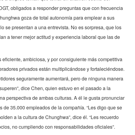
 DGT, obligados a responder preguntas que con frecuencia
Chunghwa goza de total autonomía para emplear a sus
o se presentan a una entrevista. No es sorpresa, que los
a tener mejor actitud y experiencia laboral que las de
ficiente, ambiciosa, y por consiguiente más competitiva
eradores privados están multiplicándose y fortaleciéndose.
etidores seguramente aumentará, pero de ninguna manera
superen”, dice Chen, quien estuvo en el pasado a la
una perspectiva de ambas culturas. A él le gusta pronunciar
ás de 35.000 empleados de la compañía. “Les digo que se
molden a la cultura de Chunghwa”, dice él. “Les recuerdo
ios, no cumpliendo con responsabilidades oficiales”.