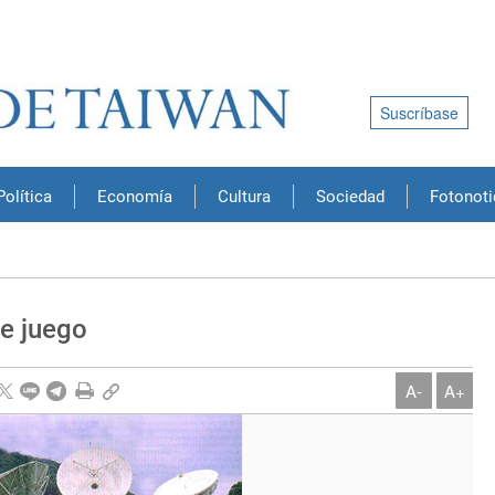
Suscríbase
Política
Economía
Cultura
Sociedad
Fotonoti
e juego
A-
A+