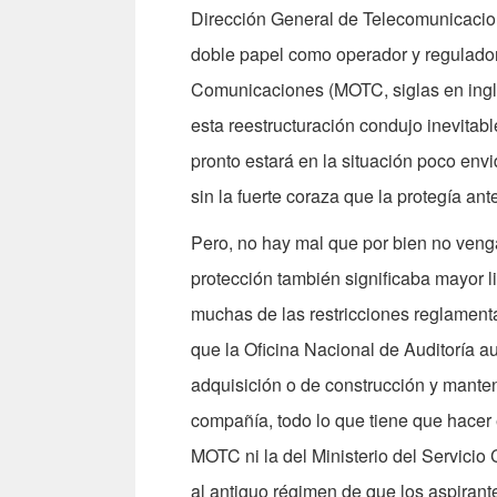
Dirección General de Telecomunicacion
doble papel como operador y regulador,
Comunicaciones (MOTC, siglas en inglé
esta reestructuración condujo inevita
pronto estará en la situación poco env
sin la fuerte coraza que la protegía an
Pero, no hay mal que por bien no veng
protección también significaba mayor 
muchas de las restricciones reglamenta
que la Oficina Nacional de Auditoría a
adquisición o de construcción y manten
compañía, todo lo que tiene que hacer e
MOTC ni la del Ministerio del Servici
al antiguo régimen de que los aspiran