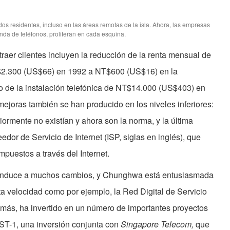
dos residentes, incluso en las áreas remotas de la isla. Ahora, las empresas
nda de teléfonos, proliferan en cada esquina.
traer clientes incluyen la reducción de la renta mensual de
NT$2.300 (US$66) en 1992 a NT$600 (US$16) en la
io de la instalación telefónica de NT$14.000 (US$403) en
joras también se han producido en los niveles inferiores:
riormente no existían y ahora son la norma, y la última
or de Servicio de Internet (ISP, siglas en inglés), que
impuestos a través del Internet.
, conduce a muchos cambios, y Chunghwa está entusiasmada
ta velocidad como por ejemplo, la Red Digital de Servicio
emás, ha invertido en un número de importantes proyectos
e ST-1, una inversión conjunta con
Singapore Telecom,
que