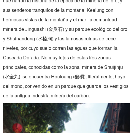
que narran la historia de la época de la minería del oro, y
sus senderos tranquilos de la montaña Keelung con
hermosas vistas de la montaña y el mar; la comunidad
minera de Jinguashi (金瓜石) y su parque ecológico del oro;
y Shuinandong (水楠洞) y las famosas ruinas de trece
niveles, por cuyo suelo corren las aguas que forman la
Cascada Dorada. No muy lejos de estas tres zonas
principales, conocidas como la zona minera de Shuijinju
(水金九), se encuentra Houtoung (猴硐), literalmente, hoyo
del mono, convertido en un parque que guarda los vestigios
de la antigua industria minera del carbón.