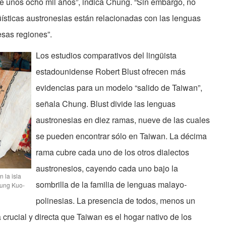
e unos ocho mil años”, indica Chung. “Sin embargo, no
ísticas austronesias están relacionadas con las lenguas
esas regiones”.
Los estudios comparativos del lingüista
estadounidense Robert Blust ofrecen más
evidencias para un modelo “salido de Taiwan”,
señala Chung. Blust divide las lenguas
austronesias en diez ramas, nueve de las cuales
se pueden encontrar sólo en Taiwan. La décima
rama cubre cada uno de los otros dialectos
austronesios, cayendo cada uno bajo la
 la isla
sombrilla de la familia de lenguas malayo-
hung Kuo-
polinesias. La presencia de todos, menos un
a crucial y directa que Taiwan es el hogar nativo de los