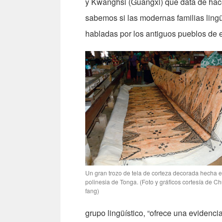
y Kwanghsi (Guangxi) que data de hac
sabemos si las modernas familias lingü
habladas por los antiguos pueblos de 
Un gran trozo de tela de corteza decorada hecha en
polinesia de Tonga. (Foto y gráficos cortesía de C
fang)
grupo lingüístico, “ofrece una evidenci