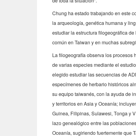
de toda la situación”.
Chung ha estado trabajando en este c
la arqueología, genética humana y lin
estudiar la estructura filogeográfica d
común en Taiwan y en muchas subregi
La filogeografía observa los procesos 
de varias especies mediante el estudi
elegido estudiar las secuencias de A
especímenes de herbario históricos a
su equipo taiwanés, con la ayuda de i
y territorios en Asia y Oceanía; inclu
Guinea, Filipinas, Sulawesi, Tonga y 
lazo genealógico entre las poblaciones
Oceanía, sugiriendo fuertemente que Ta