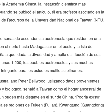
la Academia Sínica, la institución científica más
ando se publicó el artículo, él era profesor asociado en la
n de Recursos de la Universidad Nacional de Taiwan (NTU,
 personas de ascendencia austronesia que residen en una
 el norte hasta Madagascar en el oeste y la Isla de
ñala que, dada la diversidad y amplia distribución de sus
 unas 1.200; los pueblos austronesios y sus muchas
intrigante para los estudios multidisciplinarios.
straliano Peter Bellwood, utilizando datos provenientes
o y biológico, señaló a Taiwan como el hogar ancestral de
n origen más distante en el sur de China. “Podría existir
uales regiones de Fukien (Fujian), Kwangtung (Guangdong)