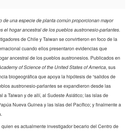
io de una especie de planta común proporcionan mayor
es el hogar ancestral de los pueblos austronesio-parlantes.
tigadores de Chile y Taiwan se convirtieron en foco de la
ternacional cuando ellos presentaron evidencias que
hogar ancestral de los pueblos austronesios. Publicados en
Academy of Science of the United States of America
, sus
ncia biogeográfica que apoya la hipótesis de “salidos de
ueblos austronesio-parlantes se expandieron desde las
 a Taiwan y de allí, al Sudeste Asiático; las islas de
púa Nueva Guinea y las islas del Pacífico; y finalmente a
.
 quien es actualmente investigador becario del Centro de