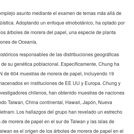
omplejo asunto mediante el examen de temas más allá de
güística. Adoptando un enfoque etnobotánico, ha optado por
e los árboles de morera del papel, una especie de planta
ones de Oceanía.
históricos responsables de las distribuciones geográficas
o de su genética poblacional. Específicamente, Chung ha
DN de 604 muestras de morera de papel, incluyendo 19
lmacenados en instituciones de EE UU y Europa. Chung y
nvestigadores chilenos, han obtenido muestras de naciones
yendo Taiwan, China continental, Hawaii, Japón, Nueva
Vietnam. Los hallazgos del grupo han revelado un estrecho
 de morera de papel en el sur de Taiwan y las islas de
iwan es el origen de los árboles de morera de papel en el