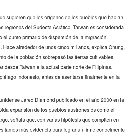
ue sugieren que los orígenes de los pueblos que hablan
as regiones del Sudeste Asiático, Taiwan es considerada
o el punto primario de dispersión de la migración
co. Hace alrededor de unos cinco mil años, explica Chung,
to de la población sobrepasó las tierras cultivables
r desde Taiwan a la actual parte norte de Filipinas.
piélago indonesio, antes de asentarse finalmente en la
adounidense Jared Diamond publicado en el año 2000 en la
rápida expansión de los pueblos austronesios como el
rgo, señala que, con varias hipótesis que compiten en
cesitamos más evidencia para lograr un firme conocimento