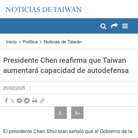
:::
Pase a contenido principal
:::
Inicio
Política
Noticias de Taiwán
Presidente Chen reafirma que Taiwan
aumentará capacidad de autodefensa
26/02/2005
|
A-
A+
El presidente Chen Shui-bian señaló que el Gobierno de la