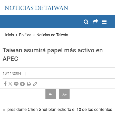
:::
Pase a contenido principal
:::
Inicio
Política
Noticias de Taiwán
Taiwan asumirá papel más activo en
APEC
16/11/2004
|
A-
A+
El presidente Chen Shui-bian exhortó el 10 de los corrientes