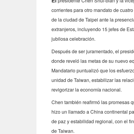
El
presidente Chen Shui-bian y la vice
corrientes para otro mandato de cuatro
de la ciudad de Taipei ante la presenc
extranjeros, incluyendo 15 jefes de Es
jubilosa celebración.
Después de ser juramentado, el presi
donde reveló las metas de su nuevo equ
Mandatario puntualizó que los esfuer
unidad de Taiwan, estabilizar las relac
revigorizar la economía nacional.
Chen también reafirmó las promesas qu
hizo un llamado a China continental p
de paz y estabilidad regional, con el fi
de Taiwan.