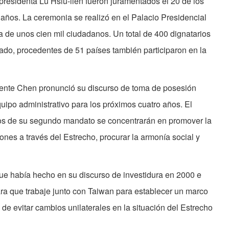
presidenta Lu Hsiu-lien fueron juramentados el 20 de los
 años. La ceremonia se realizó en el Palacio Presidencial
ia de unos cien mil ciudadanos. Un total de 400 dignatarios
tado, procedentes de 51 países también participaron en la
dente Chen pronunció su discurso de toma de posesión
ipo administrativo para los próximos cuatro años. El
zos de su segundo mandato se concentrarán en promover la
iones a través del Estrecho, procurar la armonía social y
e había hecho en su discurso de investidura en 2000 e
ara que trabaje junto con Taiwan para establecer un marco
n de evitar cambios unilaterales en la situación del Estrecho