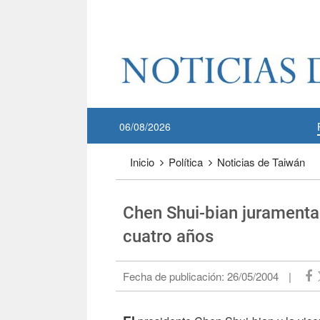
Pase a contenido principal
:::
06/08/2026
:::
Inicio
Política
Noticias de Taiwán
Chen Shui-bian juramenta
cuatro años
Fecha de publicación:
26/05/2004
|