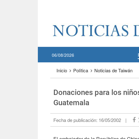
Pase a contenido principal
:::
06/08/2026
:::
Inicio
Política
Noticias de Taiwán
Donaciones para los niño
Guatemala
Fecha de publicación:
16/05/2002
|
El embajador de la República de Chin