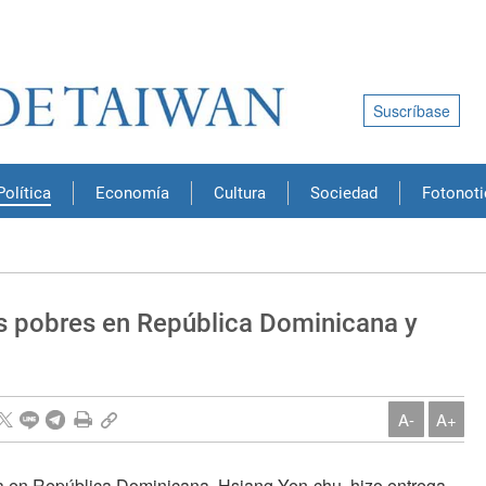
Suscríbase
Política
Economía
Cultura
Sociedad
Fotonoti
s pobres en República Dominicana y
A-
A+
a en República Dominicana, Hsiang Yen-chu, hizo entrega