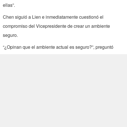
ellas”.
Chen siguió a Lien e inmediatamente cuestionó el
compromiso del Vicepresidente de crear un ambiente
seguro.
“¿Opinan que el ambiente actual es seguro?”, preguntó
Chen. “No se olviden por qué Lien Chan abandonó el cargo
de primer ministro. Fue porque la gente estaba insatisfecha
por los problemas de seguridad pública y exigió que lo
abandonara”.
El discurso de Chen, gran parte del cual fue en taiwanés,
enfatizó su propia política sobre bienestar social para
Taiwan, anunciando una “política de asistencia familiar
cinco-cinco-cinco”, diseñada a atraer los votos de las