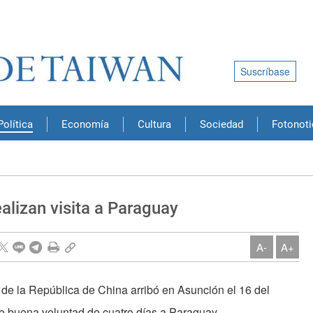
Suscríbase
Política
Economía
Cultura
Sociedad
Fotonoti
alizan visita a Paraguay
A-
A+
de la República de China arribó en Asunción el 16 del
de buena voluntad de cuatro días a Paraguay.