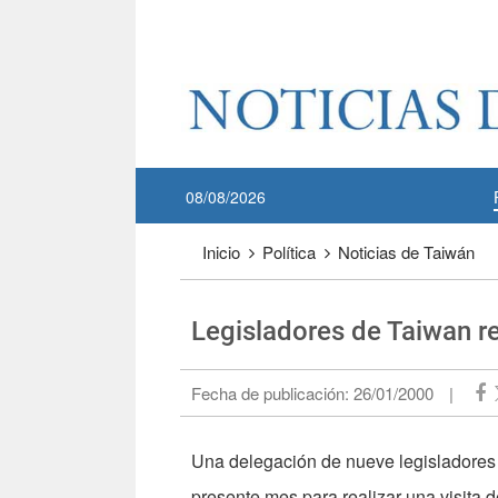
Pase a contenido principal
:::
08/08/2026
:::
Inicio
Política
Noticias de Taiwán
Legisladores de Taiwan re
Fecha de publicación:
26/01/2000
|
Una delegación de nueve legisladores 
presente mes para realizar una visita 