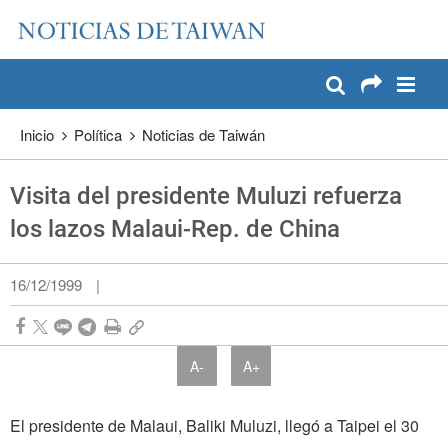
:::
Pase a contenido principal
:::
Inicio
Política
Noticias de Taiwán
Visita del presidente Muluzi refuerza
los lazos Malaui-Rep. de China
16/12/1999
|
A-
A+
El presidente de Malaui, Baliki Muluzi, llegó a Taipei el 30