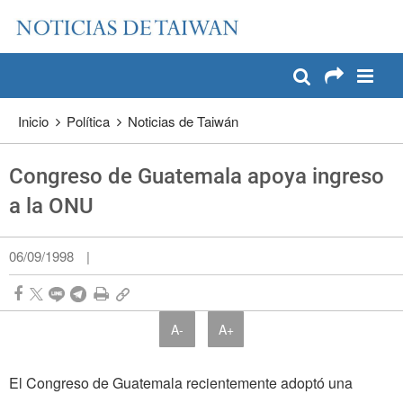
:::
Pase a contenido principal
:::
Inicio
Política
Noticias de Taiwán
Congreso de Guatemala apoya ingreso
a la ONU
06/09/1998
|
A-
A+
El Congreso de Guatemala recientemente adoptó una