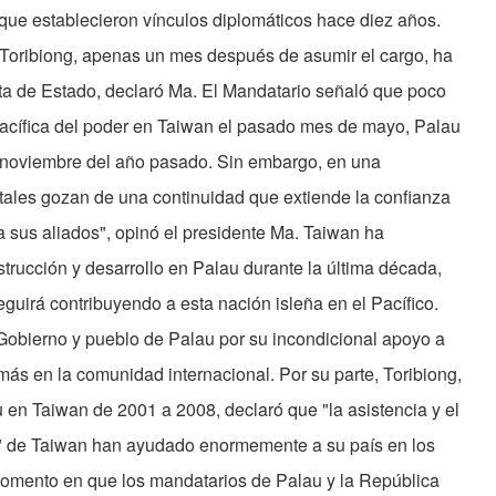
que establecieron vínculos diplomáticos hace diez años.
 Toribiong, apenas un mes después de asumir el cargo, ha
ita de Estado, declaró Ma. El Mandatario señaló que poco
acífica del poder en Taiwan el pasado mes de mayo, Palau
n noviembre del año pasado. Sin embargo, en una
tales gozan de una continuidad que extiende la confianza
 sus aliados", opinó el presidente Ma. Taiwan ha
strucción y desarrollo en Palau durante la última década,
uirá contribuyendo a esta nación isleña en el Pacífico.
Gobierno y pueblo de Palau por su incondicional apoyo a
más en la comunidad internacional. Por su parte, Toribiong,
en Taiwan de 2001 a 2008, declaró que "la asistencia y el
" de Taiwan han ayudado enormemente a su país en los
 momento en que los mandatarios de Palau y la República