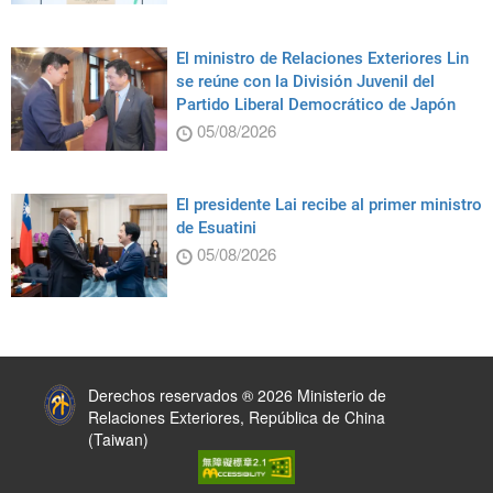
El ministro de Relaciones Exteriores Lin
se reúne con la División Juvenil del
Partido Liberal Democrático de Japón
05/08/2026
El presidente Lai recibe al primer ministro
de Esuatini
05/08/2026
:::
Derechos reservados ® 2026 Ministerio de
Relaciones Exteriores, República de China
(Taiwan)