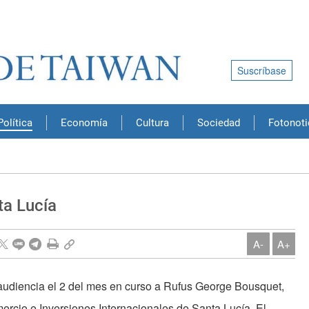
Suscríbase
Política
Economía
Cultura
Sociedad
Fotonoti
ta Lucía
A-
A+
 audiencia el 2 del mes en curso a Rufus George Bousquet,
ercio e Inversiones Internacionales de Santa Lucía. El