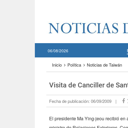
Pase a contenido principal
:::
06/08/2026
:::
Inicio
Política
Noticias de Taiwán
Visita de Canciller de San
Fecha de publicación:
06/09/2009
|
El presidente Ma Ying-jeou recibió en
ministro de Relaciones Exteriores, Com