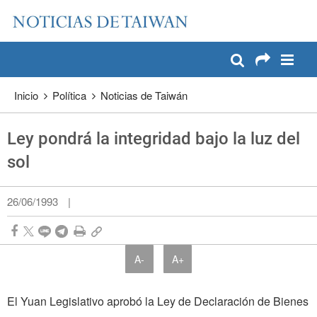
:::
Pase a contenido principal
:::
Inicio
Política
Noticias de Taiwán
Ley pondrá la integridad bajo la luz del
sol
26/06/1993
|
A-
A+
El Yuan Legislativo apro­bó la Ley de Declaración de Bienes